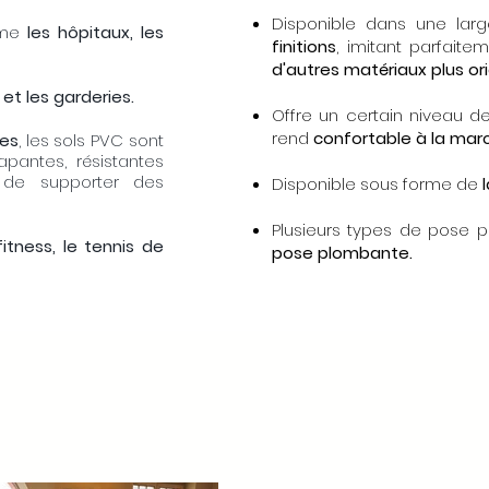
Disponible dans une la
me
les hôpitaux, les
finitions
, imitant parfait
d'autres matériaux plus or
 et les garderies.
Offre un certain niveau d
rend
confortable à la mar
les
, les sols PVC sont
apantes, résistantes
 de supporter des
Disponible sous forme de
Plusieurs types de pose p
fitness, le tennis de
pose plombante.