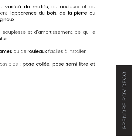
rge
variété de motifs
, de
couleurs
et de
ement
l'apparence du bois, de la pierre ou
iginaux
e souplesse et d'amortissement, ce qui le
che.
lames
ou de
rouleaux
faciles à installer.
ossibles
: pose collée, pose semi libre et
PRENDRE RDV DECO