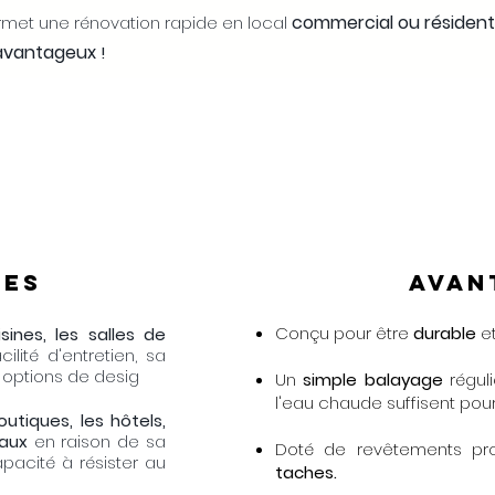
commercial ou résidenti
rmet une rénovation rapide en local
avantageux
!
ges
Avan
Conçu pour être
durable
e
sines, les salles de
ilité d'entretien, sa
 options de desig
Un
simple balayage
régul
l'eau chaude suffisent pour
outiques, les hôtels,
iaux
en raison de sa
Doté de revêtements pro
apacité à résister au
taches.