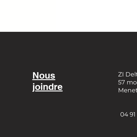
Nous
ZI Del
57 mo
joindre
Menet 
04 91