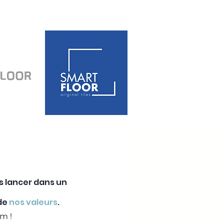
us lancer dans un
 de
nos valeurs
.
m !