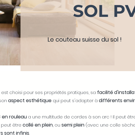
SOL P
Le couteau suisse du sol !
facilité d'install
 est choisi pour ses propriétés pratiques, sa
aspect esthétique
différents env
 son
qui peut s'adapter à
 en rouleau
a une multitude de cordes à son arc ! Il peut être
collé en plein
,
semi plein
, peut être
ou
(avec une colle sèche
s sont infinis
.