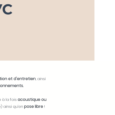
VC
ation et d'entretien
, ainsi
ironnements.
acoustique ou
 à la fois
pose libre
) ainsi qu’en
!