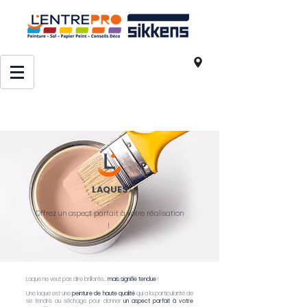
LAQUES
Offrez un aspect parfait à votre réalisation
!
Laque ne veut pas dire brillante…
mais signifie tendue
!
Une laque est une
peinture de haute qualité
qui a la particularité de
se tendre au séchage pour donner
un aspect parfait à votre