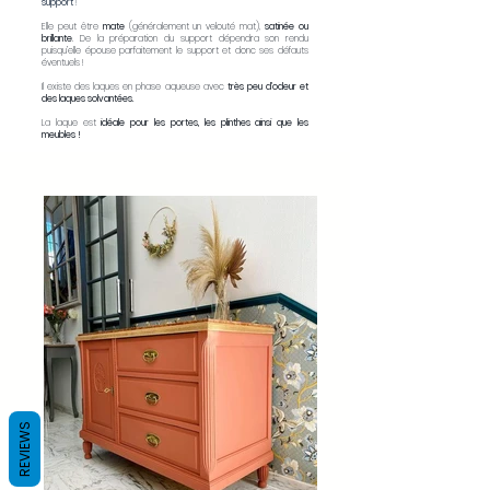
support
!
Elle peut être
mate
(généralement un velouté mat),
satinée ou
brillante
. De la préparation du support dépendra son rendu
puisqu’elle épouse parfaitement le support et donc ses défauts
éventuels !
Il existe des laques en phase aqueuse avec
très peu d’odeur et
des laques solvantées.
La laque est
idéale pour les portes, les plinthes ainsi que les
meubles !
REVIEWS