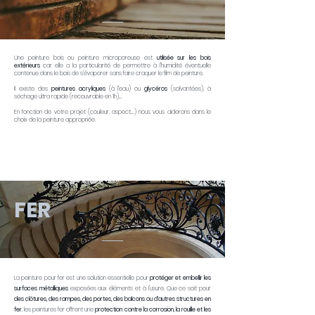
Une peinture bois ou peinture microporeuse est
utilisée sur les bois
extérieurs
car elle a la particularité de permettre à l’humidité éventuelle
contenue dans le bois de s’évaporer sans faire craquer le film de peinture.
Il existe des
peintures acryliques
(à l’eau) ou
glycéros
(solvantées), à
séchage ultra rapide (recouvrable en 1h),…
En fonction de votre projet (couleur, aspect,…) nous vous aiderons dans le
choix de la peinture appropriée.
FER
La peinture pour fer est une solution essentielle pour
protéger et embellir les
surfaces métalliques
exposées aux éléments et à l'usure. Que ce soit pour
des clôtures, des rampes, des portes, des balcons ou d'autres structures en
fer
, les peintures fer offrent une
protection contre la corrosion, la rouille et les